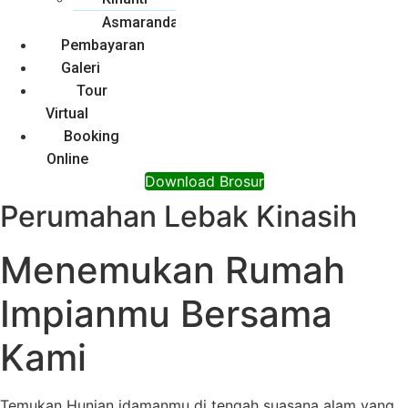
Asmarandana
Pembayaran
Galeri
Tour
Virtual
Booking
Online
Download Brosur
Perumahan Lebak Kinasih
Menemukan Rumah
Impianmu Bersama
Kami
Temukan Hunian idamanmu di tengah suasana alam yang